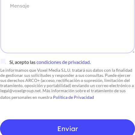
s
á
i
a
r
c
*
r
o
a
*
f
o
d
e
t
e
x
C
Sí, acepto las
condiciones de privacidad.
t
a
o
Le informamos que Voxel Media S.L.U. tratará sus datos con la finalidad
s
de gestionar sus solicitudes y responder a sus consultas. Puede ejercer
i
sus derechos ARCO+ (acceso, rectificación o supresión, limitación del
l
tratamiento, oposición y portabilidad) enviando un correo electrónico a
l
legal@voxelgroup.net. Más información sobre el tratamiento de sus
a
datos personales en nuestra
Política de Privacidad
s
d
e
v
e
Enviar
r
i