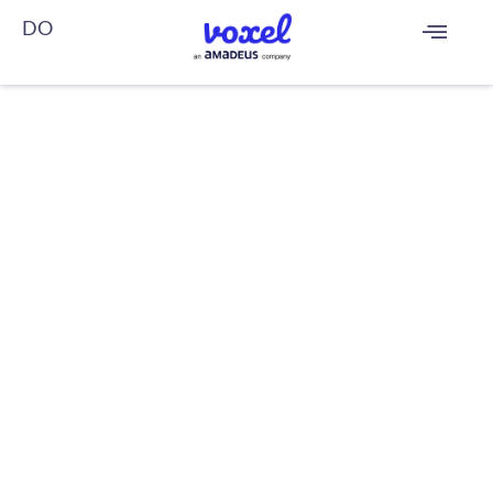
DO
FR