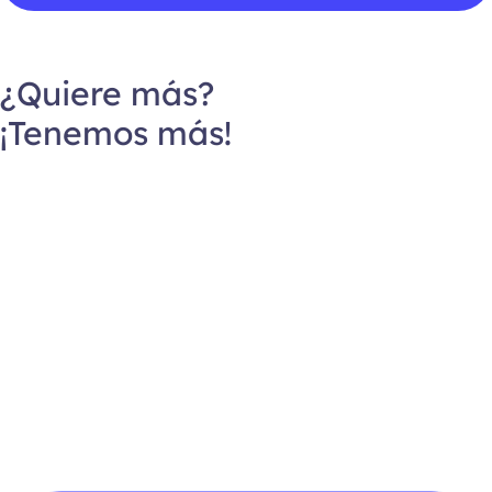
f
i
c
a
¿Quiere más?
c
¡Tenemos más!
i
ó
n
*