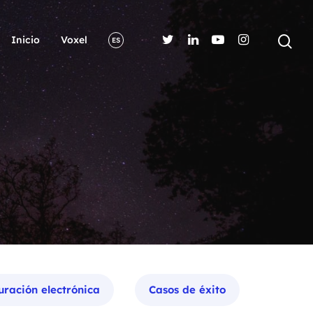
Inicio
Voxel
ES
uración electrónica
Casos de éxito