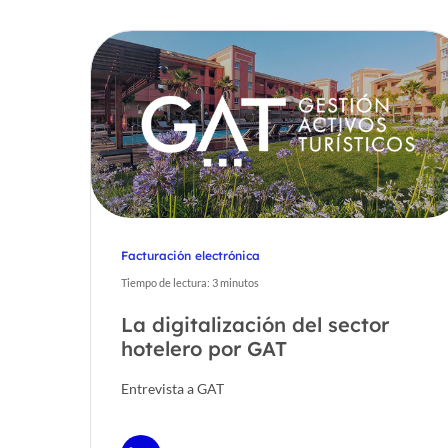
Facturación electrónica
Tiempo de lectura:
3
minutos
La digitalización del sector
Hit enter to search or ESC to close
hotelero por GAT
Entrevista a GAT