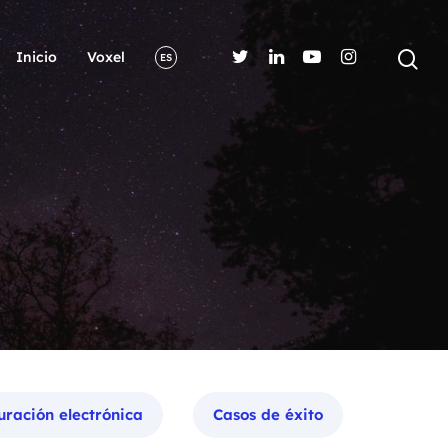
Inicio
Voxel
ES
uración electrónica
Casos de éxito