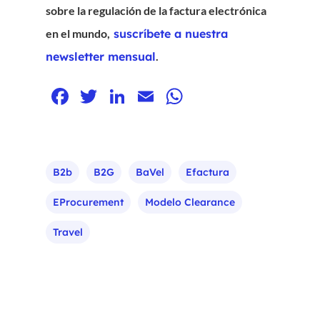
sobre la regulación de la factura electrónica
FR
en el mundo,
suscríbete a nuestra
CA
newsletter mensual
.
EN
Facebook
Twitter
LinkedIn
Email
WhatsApp
B2b
B2G
BaVel
Efactura
EProcurement
Modelo Clearance
Travel