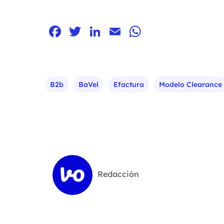
Facebook
Twitter
LinkedIn
Email
WhatsApp
B2b
BaVel
Efactura
Modelo Clearance
Redacción