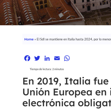
Home
»
El SdI se mantiene en Italia hasta 2024, por lo meno
Facebook
Twitter
LinkedIn
Email
WhatsApp
Tiempo de lectura:
2
minutos
En 2019, Italia fue
Unión Europea en 
Hit enter to search or ESC to close
electrónica obligat