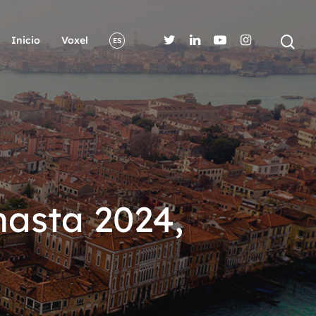
Inicio
Voxel
ES
hasta 2024,