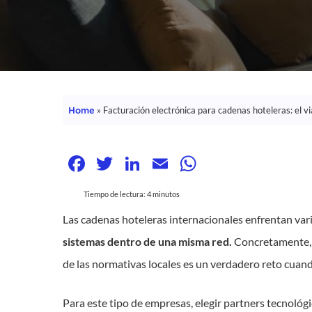
Home
»
Facturación electrónica para cadenas hoteleras: el via
Facebook
Twitter
LinkedIn
Email
WhatsApp
Tiempo de lectura:
4
minutos
Las cadenas hoteleras internacionales enfrentan vari
sistemas dentro de una misma red.
Concretamente, e
Hit enter to search or ESC to close
de las normativas locales es un verdadero reto cuan
Para este tipo de empresas, elegir partners tecnológ