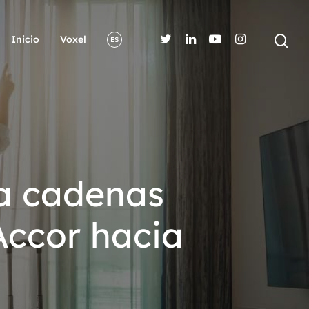
Inicio
Voxel
ES
ra cadenas
 Accor hacia