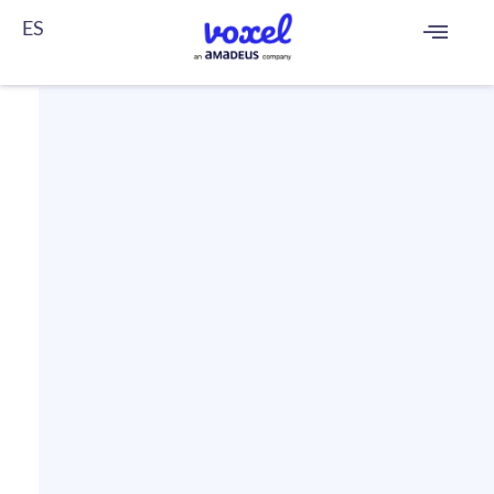
ES
FR