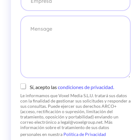
e
p
l
r
e
e
M
c
s
e
t
a
n
r
*
s
ó
a
n
g
i
e
c
o
*
C
Sí, acepto las
condiciones de privacidad.
h
Le informamos que Voxel Media S.L.U. tratará sus datos
e
con la finalidad de gestionar sus solicitudes y responder a
c
sus consultas. Puede ejercer sus derechos ARCO+
k
(acceso, rectificación o supresión, limitación del
b
tratamiento, oposición y portabilidad) enviando un
o
correo electrónico a legal@voxelgroup.net. Más
x
información sobre el tratamiento de sus datos
e
personales en nuestra
Política de Privacidad
s