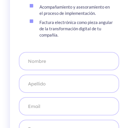
Acompañamiento y asesoramiento en
el proceso de implementación.
Factura electrónica como pieza angular
de la transformación digital de tu
compañía.
N
o
m
b
r
A
e
p
*
e
l
l
C
i
o
d
r
o
r
*
e
E
o
m