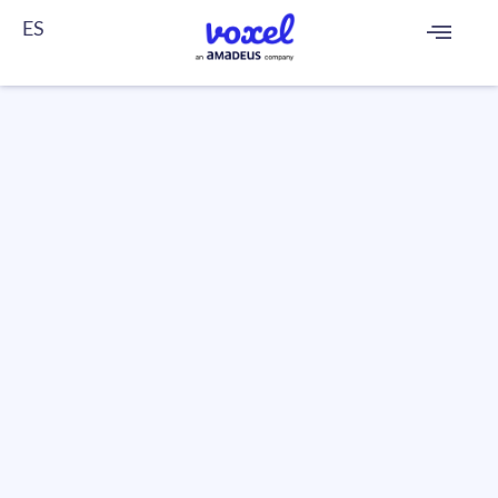
ES
FR