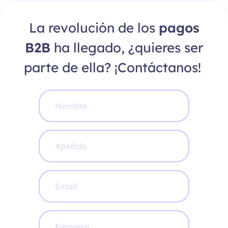
La revolución de los
pagos
B2B
ha llegado, ¿quieres ser
parte de ella? ¡Contáctanos!
N
o
m
b
r
A
e
p
e
l
l
C
i
o
d
r
o
r
*
e
E
o
m