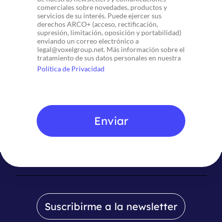
comerciales sobre novedades, productos y
a
servicios de su interés. Puede ejercer sus
s
derechos ARCO+ (acceso, rectificación,
d
supresión, limitación, oposición y portabilidad)
e
enviando un correo electrónico a
v
legal@voxelgroup.net. Más información sobre el
e
tratamiento de sus datos personales en nuestra
r
Política de Privacidad
i
f
i
c
a
Enviar
c
i
ó
n
*
Suscribirme a la newsletter