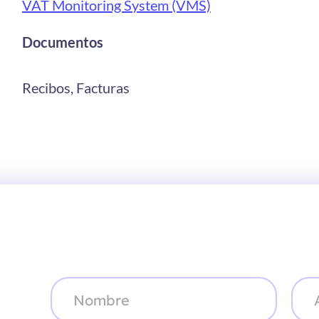
VAT Monitoring System (VMS)
Documentos
Recibos, Facturas
N
A
o
p
m
e