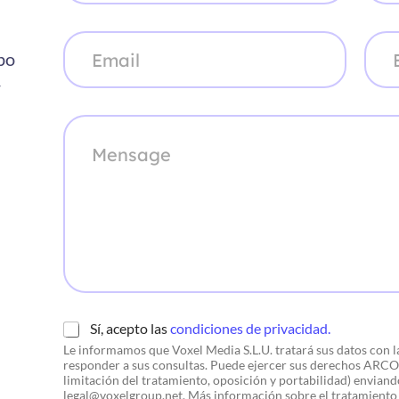
b
l
r
l
C
E
e
i
o
m
po
*
d
r
p
o
r
r
r
*
e
e
M
o
s
e
e
a
n
l
*
s
e
a
c
g
t
e
r
ó
n
i
c
o
*
C
Sí, acepto las
condiciones de privacidad.
h
Le informamos que Voxel Media S.L.U. tratará sus datos con la 
e
responder a sus consultas. Puede ejercer sus derechos ARCO+ 
c
limitación del tratamiento, oposición y portabilidad) enviand
k
legal@voxelgroup.net. Más información sobre el tratamiento 