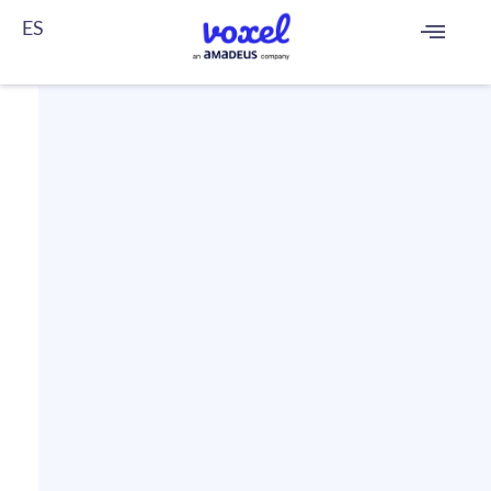
ES
FR