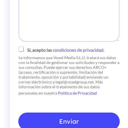
r
*
s
ó
a
n
g
i
e
c
o
*
C
Sí, acepto las
condiciones de privacidad.
h
Le informamos que Voxel Media S.L.U. tratará sus datos
e
con la finalidad de gestionar sus solicitudes y responder a
c
sus consultas. Puede ejercer sus derechos ARCO+
k
(acceso, rectificación o supresión, limitación del
b
tratamiento, oposición y portabilidad) enviando un
o
correo electrónico a legal@voxelgroup.net. Más
x
información sobre el tratamiento de sus datos
e
personales en nuestra
Política de Privacidad
s
*
Enviar