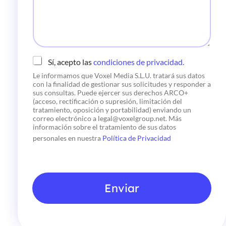
i
e
c
o
*
C
Sí, acepto las
condiciones de privacidad.
h
Le informamos que Voxel Media S.L.U. tratará sus datos
e
con la finalidad de gestionar sus solicitudes y responder a
c
sus consultas. Puede ejercer sus derechos ARCO+
k
(acceso, rectificación o supresión, limitación del
b
tratamiento, oposición y portabilidad) enviando un
o
correo electrónico a legal@voxelgroup.net. Más
x
información sobre el tratamiento de sus datos
e
personales en nuestra
Política de Privacidad
s
*
Enviar