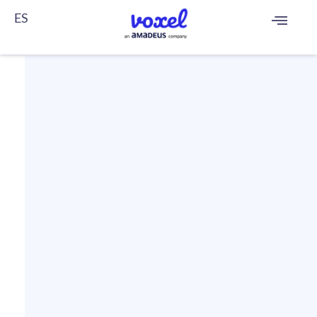
ES
FR