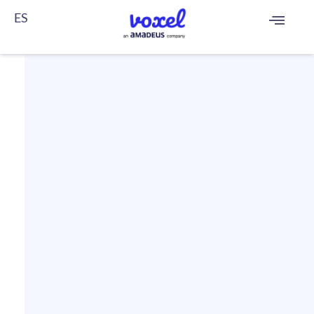
ES
FR