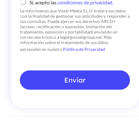
C
Sí, acepto las
condiciones de privacidad.
h
Le informamos que Voxel Media S.L.U. tratará sus datos
e
con la finalidad de gestionar sus solicitudes y responder a
c
sus consultas. Puede ejercer sus derechos ARCO+
k
(acceso, rectificación o supresión, limitación del
b
tratamiento, oposición y portabilidad) enviando un
o
correo electrónico a legal@voxelgroup.net. Más
x
información sobre el tratamiento de sus datos
e
personales en nuestra
Política de Privacidad
s
*
Enviar