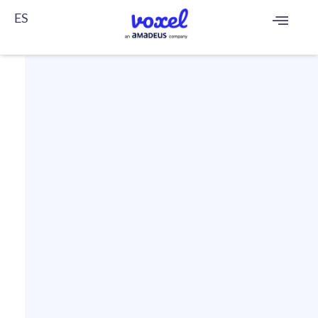
ES
FR