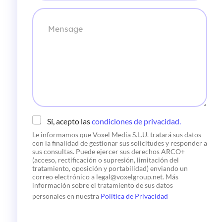
r
e
e
M
c
s
e
t
a
n
r
*
s
ó
a
n
g
i
e
c
o
*
C
Sí, acepto las
condiciones de privacidad.
h
Le informamos que Voxel Media S.L.U. tratará sus datos
e
con la finalidad de gestionar sus solicitudes y responder a
c
sus consultas. Puede ejercer sus derechos ARCO+
k
(acceso, rectificación o supresión, limitación del
b
tratamiento, oposición y portabilidad) enviando un
o
correo electrónico a legal@voxelgroup.net. Más
x
información sobre el tratamiento de sus datos
e
personales en nuestra
Política de Privacidad
s
*