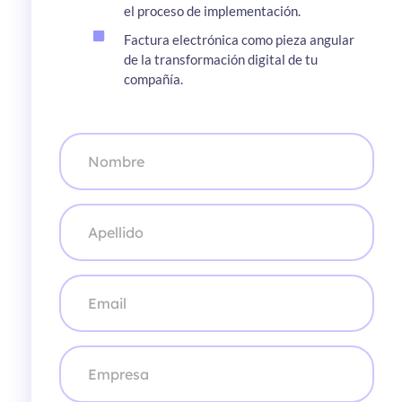
el proceso de implementación.
Factura electrónica como pieza angular
de la transformación digital de tu
compañía.
N
o
m
b
r
A
e
p
*
e
l
l
C
i
o
d
r
o
r
*
e
E
o
m
e
p
l