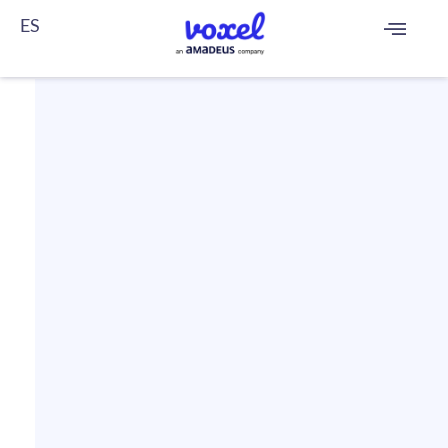
ES
FR