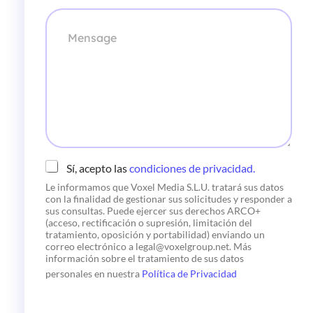
e
e
M
c
s
e
t
a
n
r
*
s
ó
a
n
g
i
e
c
o
*
C
Sí, acepto las
condiciones de privacidad.
h
Le informamos que Voxel Media S.L.U. tratará sus datos
e
con la finalidad de gestionar sus solicitudes y responder a
c
sus consultas. Puede ejercer sus derechos ARCO+
k
(acceso, rectificación o supresión, limitación del
b
tratamiento, oposición y portabilidad) enviando un
o
correo electrónico a legal@voxelgroup.net. Más
x
información sobre el tratamiento de sus datos
e
personales en nuestra
Política de Privacidad
s
*