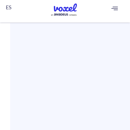
ES
FR