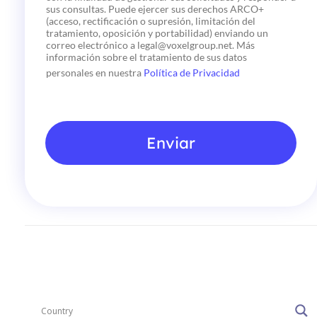
c
sus consultas. Puede ejercer sus derechos ARCO+
k
(acceso, rectificación o supresión, limitación del
b
tratamiento, oposición y portabilidad) enviando un
o
correo electrónico a legal@voxelgroup.net. Más
x
información sobre el tratamiento de sus datos
e
personales en nuestra
Política de Privacidad
s
*
Enviar