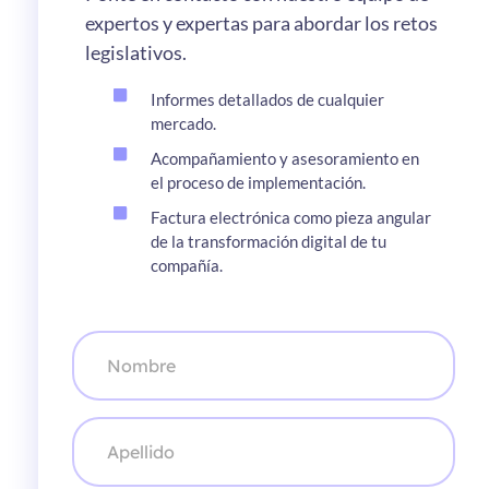
expertos y expertas para abordar los retos
legislativos.
Informes detallados de cualquier
mercado.
Acompañamiento y asesoramiento en
el proceso de implementación.
Factura electrónica como pieza angular
de la transformación digital de tu
compañía.
N
o
m
b
r
A
e
p
*
e
l