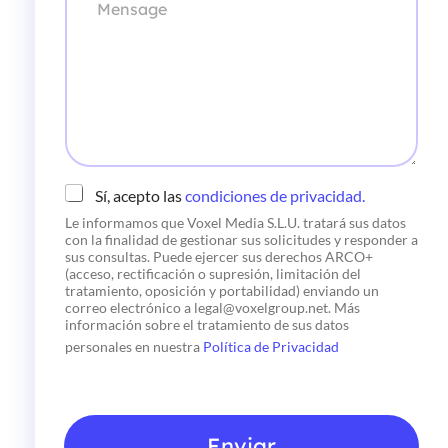
t
a
n
r
*
s
ó
a
n
g
i
e
c
o
*
C
Sí, acepto las
condiciones de privacidad.
h
Le informamos que Voxel Media S.L.U. tratará sus datos
e
con la finalidad de gestionar sus solicitudes y responder a
c
sus consultas. Puede ejercer sus derechos ARCO+
k
(acceso, rectificación o supresión, limitación del
b
tratamiento, oposición y portabilidad) enviando un
o
correo electrónico a legal@voxelgroup.net. Más
x
información sobre el tratamiento de sus datos
e
personales en nuestra
Política de Privacidad
s
*
Enviar