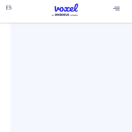
ES
FR