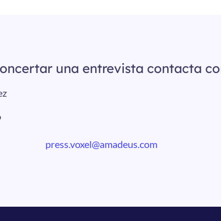
oncertar una entrevista contacta co
ez
9
press.voxel@amadeus.com