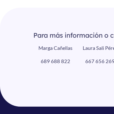
Para más información o c
Marga Cañellas
Laura Sali Pér
689 688 822
667 656 26