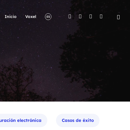
Inicio
Voxel
ES
uración electrónica
Casos de éxito