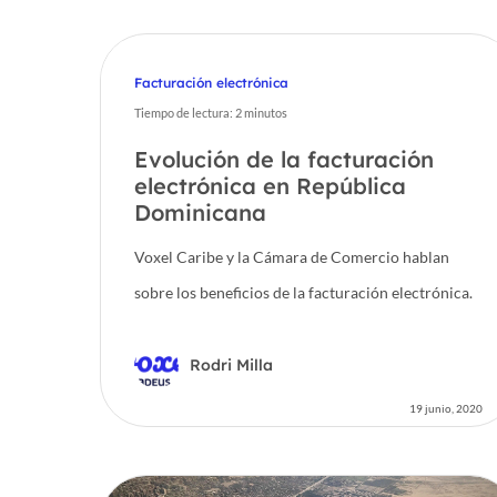
Facturación electrónica
Tiempo de lectura:
2
minutos
Evolución de la facturación
electrónica en República
Dominicana
Voxel Caribe y la Cámara de Comercio hablan
sobre los beneficios de la facturación electrónica.
Hit enter to search or ESC to close
Rodri Milla
19 junio, 2020