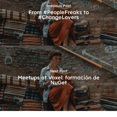
Previous Post
From #PeopleFreaks to
#ChangeLovers
Next Post
Meetups at Voxel: formación de
NuGet