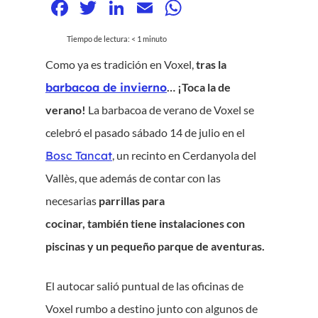
Facebook
Twitter
LinkedIn
Email
WhatsApp
Tiempo de lectura:
< 1
minuto
Como ya es tradición en Voxel,
tras la
barbacoa de invierno
… ¡Toca la de
verano!
La barbacoa de verano de Voxel se
celebró el pasado sábado 14 de julio en el
Bosc Tancat
, un recinto en Cerdanyola del
Vallès, que además de contar con las
necesarias
parrillas para
cocinar,
también
tiene instalaciones con
piscinas y un pequeño parque de aventuras.
El autocar salió puntual de las oficinas de
Voxel rumbo a destino junto con algunos de