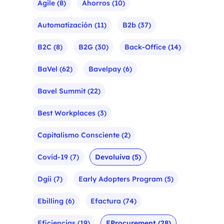
Agile
(8)
Ahorros
(10)
Automatización
(11)
B2b
(37)
B2C
(8)
B2G
(30)
Back-Office
(14)
BaVel
(62)
Bavelpay
(6)
Bavel Summit
(22)
Best Workplaces
(3)
Capitalismo Consciente
(2)
Covid-19
(7)
Devoluiva
(5)
Dgii
(7)
Early Adopters Program
(5)
Ebilling
(6)
Efactura
(74)
Eficiencias
(19)
EProcurement
(28)