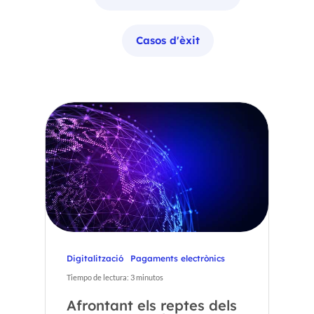
Casos d'èxit
Digitalització
Pagaments electrònics
Tiempo de lectura:
3
minutos
Afrontant els reptes dels