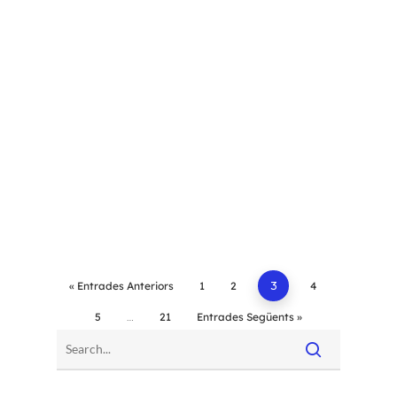
« Entrades Anteriors
1
2
3
4
5
…
21
Entrades Següents »