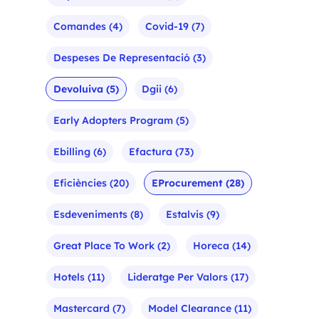
Comandes
(4)
Covid-19
(7)
Despeses De Representació
(3)
Devoluiva
(5)
Dgii
(6)
Early Adopters Program
(5)
Ebilling
(6)
Efactura
(73)
Eficiències
(20)
EProcurement
(28)
Esdeveniments
(8)
Estalvis
(9)
Great Place To Work
(2)
Horeca
(14)
Hotels
(11)
Lideratge Per Valors
(17)
Mastercard
(7)
Model Clearance
(11)