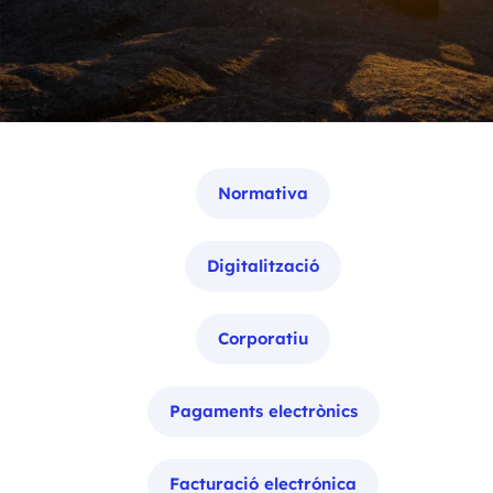
Categories
Normativa
Digitalització
Corporatiu
Pagaments electrònics
Facturació electrónica