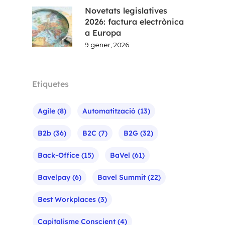
Novetats legislatives
2026: factura electrònica
a Europa
9 gener, 2026
Etiquetes
Agile
(8)
Automatització
(13)
B2b
(36)
B2C
(7)
B2G
(32)
Back-Office
(15)
BaVel
(61)
Bavelpay
(6)
Bavel Summit
(22)
Best Workplaces
(3)
Capitalisme Conscient
(4)