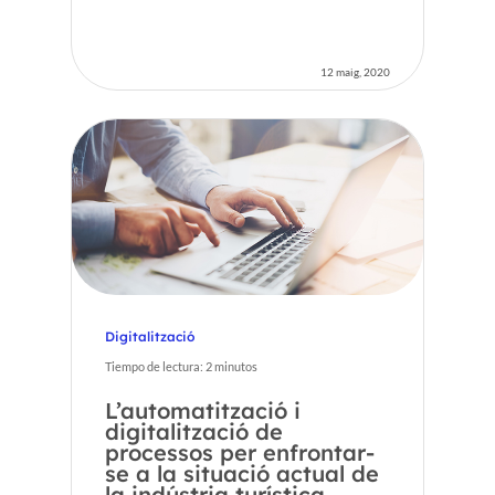
Inici
12 maig, 2020
Voxel
CA
FR
ES
Digitalització
EN
Tiempo de lectura:
2
minutos
L’automatització i
digitalització de
processos per enfrontar-
se a la situació actual de
la indústria turística