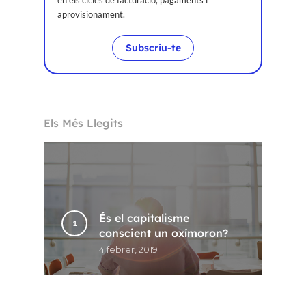
aprovisionament.
Subscriu-te
Els Més Llegits
És el capitalisme
conscient un oxímoron?
4 febrer, 2019