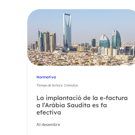
Normativa
Tiempo de lectura:
2
minutos
Hit enter to search or ESC to close
La implantació de la e-factura
a l’Aràbia Saudita es fa
efectiva
Al desembre