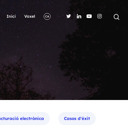
Inici
Voxel
CA
cturació electrónica
Casos d'èxit