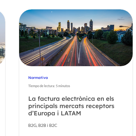
Normativa
Tiempo de lectura:
5
minutos
La factura electrònica en els
principals mercats receptors
d’Europa i LATAM
B2G, B2B i B2C