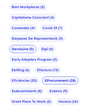
Best Workplaces
(3)
Capitalisme Conscient
(4)
Comandes
(4)
Covid-19
(7)
Despeses De Representació
(3)
Devoluiva
(5)
Dgii
(6)
Early Adopters Program
(5)
Ebilling
(6)
Efactura
(73)
Eficiències
(20)
EProcurement
(28)
Esdeveniments
(8)
Estalvis
(9)
Great Place To Work
(2)
Horeca
(14)