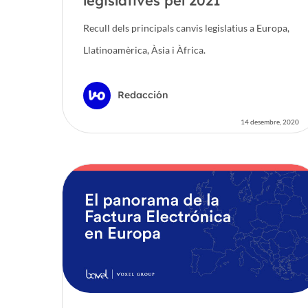
legislatives pel 2021
Recull dels principals canvis legislatius a Europa,
Llatinoamèrica, Àsia i Àfrica.
Redacción
14 desembre, 2020