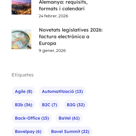
Alemanya: requisits,
formats i calendari
24 febrer, 2026
Novetats legislatives 2026:
factura electrònica a
Europa
9 gener, 2026
Etiquetes
Agile
(8)
Automatització
(13)
B2b
(36)
B2C
(7)
B2G
(32)
Back-Office
(15)
BaVel
(61)
Bavelpay
(6)
Bavel Summit
(22)