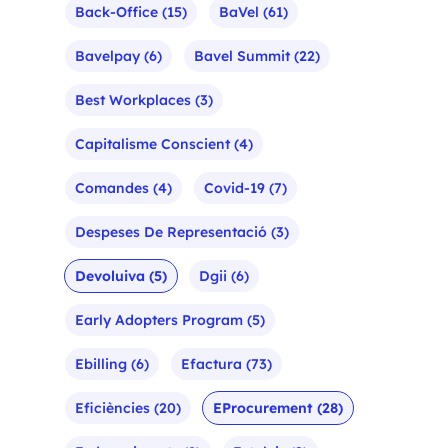
Back-Office
(15)
BaVel
(61)
Bavelpay
(6)
Bavel Summit
(22)
Best Workplaces
(3)
Capitalisme Conscient
(4)
Comandes
(4)
Covid-19
(7)
Despeses De Representació
(3)
Devoluiva
(5)
Dgii
(6)
Early Adopters Program
(5)
Ebilling
(6)
Efactura
(73)
Eficiències
(20)
EProcurement
(28)