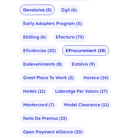
Devoluiva
(5)
Dgii
(6)
Early Adopters Program
(5)
Ebilling
(6)
Efactura
(73)
Eficiències
(20)
EProcurement
(28)
Esdeveniments
(8)
Estalvis
(9)
Great Place To Work
(2)
Horeca
(14)
Hotels
(11)
Lideratge Per Valors
(17)
Mastercard
(7)
Model Clearance
(11)
Nota De Premsa
(13)
Open Payment Alliance
(20)