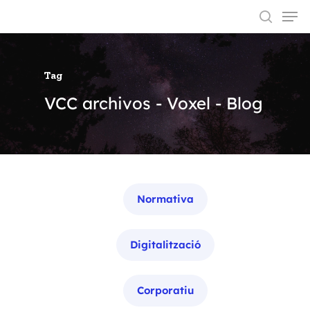
Tag
Hit enter to search or ESC to close
VCC archivos - Voxel - Blog
Categories
Normativa
Digitalització
Corporatiu