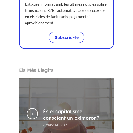
Estigues informat amb les últimes notícies sobre
transaccions B2B i automatització de processos
en els cicles de facturació, pagaments i
aprovisionament.
Subscriu-te
Els Més Llegits
Inici
Voxel
CA
És el capitalisme
conscient un oxímoron?
FR
4 febrer, 2019