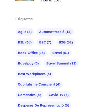
9 gener, 2026
Etiquetes
Agile
(8)
Automatització
(13)
B2b
(36)
B2C
(7)
B2G
(32)
Back-Office
(15)
BaVel
(61)
Bavelpay
(6)
Bavel Summit
(22)
Best Workplaces
(3)
Capitalisme Conscient
(4)
Comandes
(4)
Covid-19
(7)
Despeses De Representació
(3)