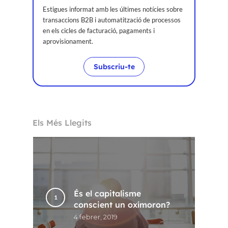
Estigues informat amb les últimes notícies sobre
transaccions B2B i automatització de processos
en els cicles de facturació, pagaments i
aprovisionament.
Subscriu-te
Els Més Llegits
Inici
Voxel
És el capitalisme
CA
conscient un oxímoron?
4 febrer, 2019
FR