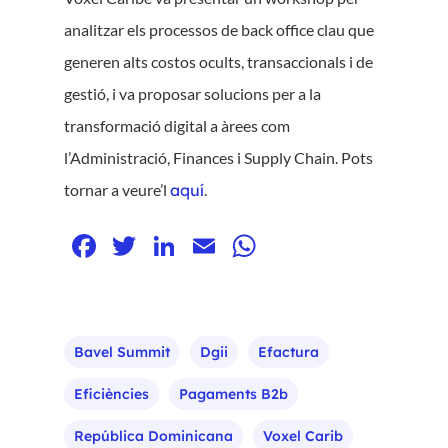
analitzar els processos de back office clau que
generen alts costos ocults, transaccionals i de
gestió, i va proposar solucions per a la
transformació digital a àrees com
l’Administració, Finances i Supply Chain. Pots
tornar a veure’l
aquí
.
Facebook
Twitter
LinkedIn
Email
WhatsApp
Bavel Summit
Dgii
Efactura
Eficiències
Pagaments B2b
República Dominicana
Voxel Carib