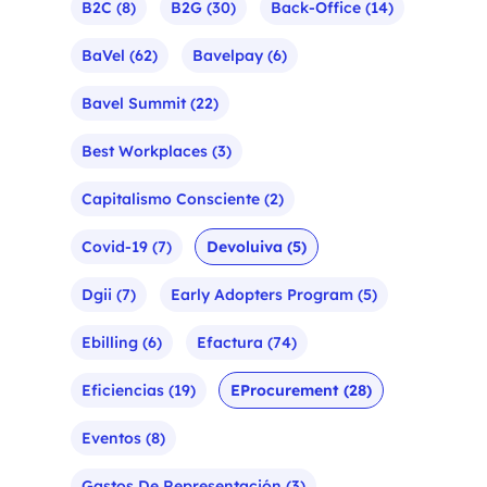
B2C
(8)
B2G
(30)
Back-Office
(14)
BaVel
(62)
Bavelpay
(6)
Bavel Summit
(22)
Best Workplaces
(3)
Capitalismo Consciente
(2)
Covid-19
(7)
Devoluiva
(5)
Dgii
(7)
Early Adopters Program
(5)
Ebilling
(6)
Efactura
(74)
Eficiencias
(19)
EProcurement
(28)
Eventos
(8)
Gastos De Representación
(3)