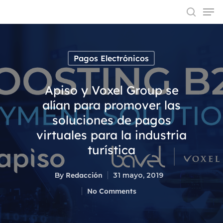
Pagos Electrónicos
Hit enter to search or ESC to close
Apiso y Voxel Group se
alían para promover las
soluciones de pagos
virtuales para la industria
turística
By
Redacción
31 mayo, 2019
No Comments