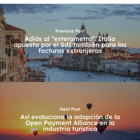
Previous Post
Adiós al “esterometro”. Italia
apuesta por el SdI también para las
facturas extranjeras
Next Post
Así evoluciona la adopción de la
Open Payment Alliance en la
industria turística