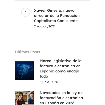
Xavier Ginesta, nuevo
director de la Fundación
Inicio
Capitalismo Consciente
7 agosto, 2019
Voxel
ES
Últimos Posts
FR
Marco legislativo de la
CA
factura electrónica en
España: cómo encaja
EN
todo
5 junio, 2026
Novedades en la ley de
facturación electrónica
en España en 2026