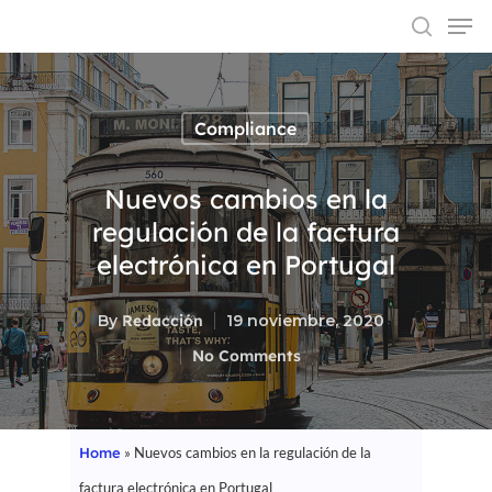
Compliance
Hit enter to search or ESC to close
Nuevos cambios en la
regulación de la factura
electrónica en Portugal
By
Redacción
19 noviembre, 2020
No Comments
Home
»
Nuevos cambios en la regulación de la
factura electrónica en Portugal