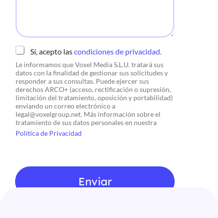
d
e
t
e
x
C
Sí, acepto las
condiciones de privacidad.
t
a
o
Le informamos que Voxel Media S.L.U. tratará sus
s
datos con la finalidad de gestionar sus solicitudes y
i
responder a sus consultas. Puede ejercer sus
l
derechos ARCO+ (acceso, rectificación o supresión,
l
limitación del tratamiento, oposición y portabilidad)
a
enviando un correo electrónico a
s
legal@voxelgroup.net. Más información sobre el
d
tratamiento de sus datos personales en nuestra
e
Política de Privacidad
v
e
r
i
f
Enviar
i
c
a
c