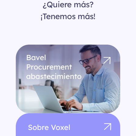
¿Quiere más?
i
ó
¡Tenemos más!
n
*