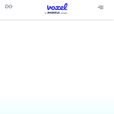
DO
FR