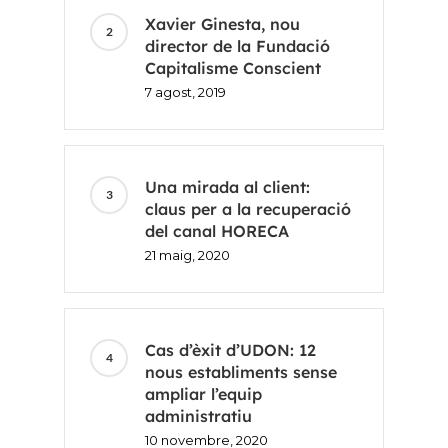
Xavier Ginesta, nou
director de la Fundació
Inici
Capitalisme Conscient
7 agost, 2019
Voxel
CA
Una mirada al client:
claus per a la recuperació
FR
del canal HORECA
21 maig, 2020
ES
EN
Cas d’èxit d’UDON: 12
nous establiments sense
ampliar l’equip
administratiu
10 novembre, 2020