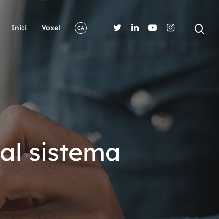
Inici
Voxel
CA
 al sistema