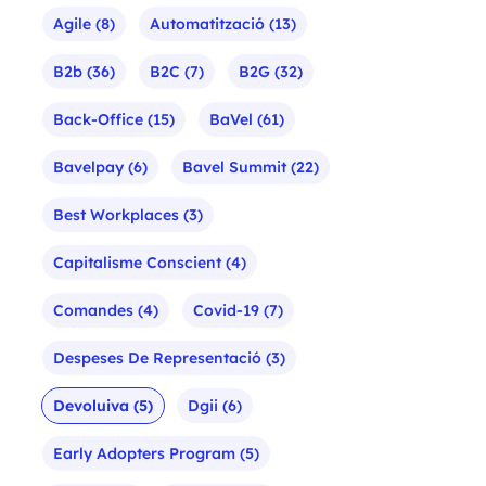
Agile
(8)
Automatització
(13)
B2b
(36)
B2C
(7)
B2G
(32)
Back-Office
(15)
BaVel
(61)
Bavelpay
(6)
Bavel Summit
(22)
Best Workplaces
(3)
Capitalisme Conscient
(4)
Comandes
(4)
Covid-19
(7)
Despeses De Representació
(3)
Devoluiva
(5)
Dgii
(6)
Early Adopters Program
(5)