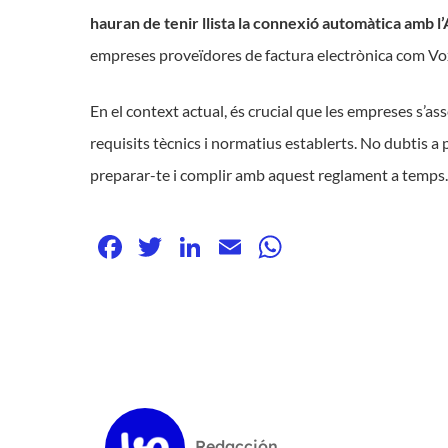
hauran de tenir llista la connexió automàtica amb l
empreses proveïdores de factura electrònica com Vo
En el context actual, és crucial que les empreses s’a
requisits tècnics i normatius establerts. No dubtis a
preparar-te i complir amb aquest reglament a temps.
Facebook
Twitter
LinkedIn
Email
WhatsApp
Redacción