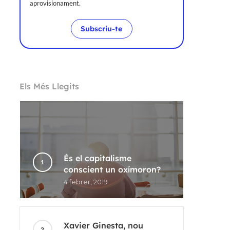
aprovisionament.
Subscriu-te
Els Més Llegits
És el capitalisme
conscient un oxímoron?
4 febrer, 2019
Xavier Ginesta, nou