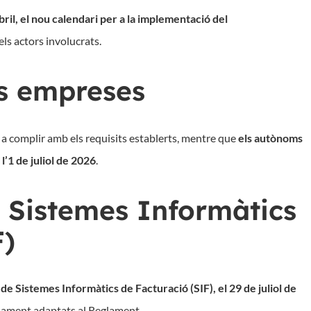
bril
, el
nou
calendari
per a la
implementació
del
els
actors
involucrats
.
as empreses
 a complir amb els requisits establerts, mentre que
els autònoms
l’1 de juliol de 2026
.
s Sistemes Informàtics
IF)
de Sistemes Informàtics de Facturació (SIF), el 29 de juliol de
enament adaptats al Reglament.