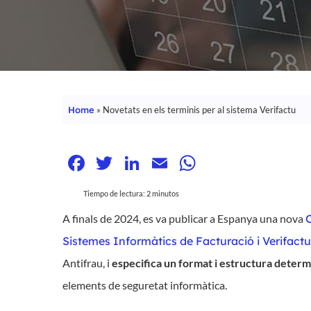
Home
»
Novetats en els terminis per al sistema Verifactu
Facebook
Twitter
LinkedIn
Email
WhatsApp
Tiempo de lectura:
2
minutos
A
finals
de 2024, es
va
publicar a
Espanya
una nova
O
Sistemes Informàtics de Facturació i Verifactu
Hit enter to search or ESC to close
Antifrau
,
i
especifica un
format
i estructura
determ
elements
de
seguretat
informàtica
.