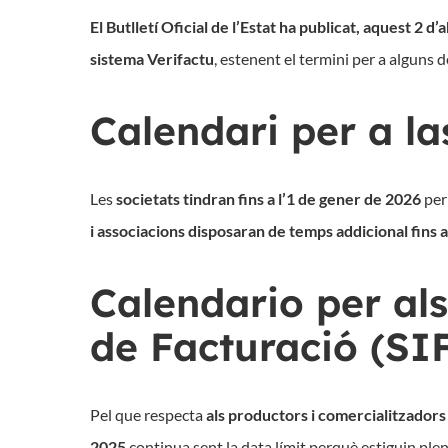
El
Butlletí
Oficial de
l’Estat
ha
publicat
,
aquest
2
d’a
sistema
Verifactu
,
estenent
el
termini
per a
alguns
d
Calendari per a l
Les
societats tindran fins a l’1 de gener de 2026
per
i associacions disposaran de temps addicional fins a 
Calendario per al
de Facturació (S
Pel que respecta
als productors i comercialitzadors 
2025
continua sent la data límit perquè estiguin pl