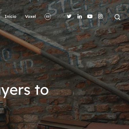
Inicio
Voxel
ES
yers to