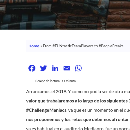
Home
»
From #FUNtasticTeamPlayers to #PeopleFreaks
Facebook
Twitter
LinkedIn
Email
WhatsApp
Tiempo de lectura:
< 1
minuto
Arrancamos el 2019. Y como no podía ser de otra ma
valor que trabajaremos a lo largo de los siguientes
Hit enter to search or ESC to close
#ChallengeManiacs
, ya que es un momento en el q
nos proponemos y los retos que debemos afrontar 
ya es habitual en el auditorio Mediapro, fue un poco 