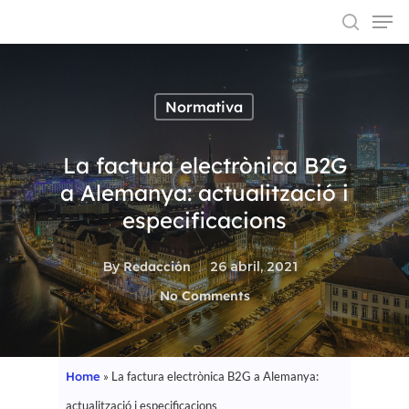
Normativa
Hit enter to search or ESC to close
La factura electrònica B2G
a Alemanya: actualització i
especificacions
By
Redacción
26 abril, 2021
No Comments
Home
»
La factura electrònica B2G a Alemanya:
actualització i especificacions