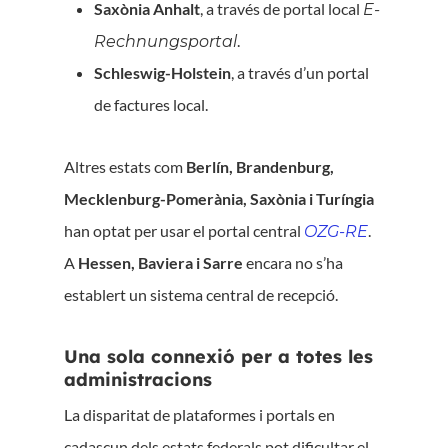
Saxònia Anhalt
, a través de portal local
E-
.
Rechnungsportal
Schleswig-Holstein
, a través d’un portal
de factures local.
Altres estats com
Berlín, Brandenburg,
Mecklenburg-Pomerània, Saxònia i Turíngia
han optat per usar el portal central
.
OZG-RE
A
Hessen, Baviera i Sarre
encara no s’ha
establert un sistema central de recepció.
Una sola connexió per a totes les
administracions
La disparitat de plataformes i portals en
cadascun dels estats federals pot dificultar el