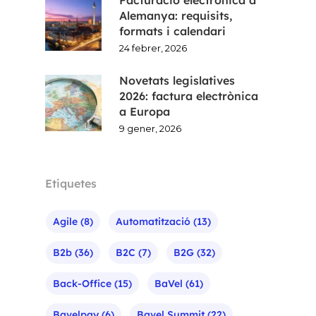
Alemanya: requisits,
formats i calendari
24 febrer, 2026
Novetats legislatives
2026: factura electrònica
a Europa
9 gener, 2026
Etiquetes
Agile
(8)
Automatització
(13)
B2b
(36)
B2C
(7)
B2G
(32)
Back-Office
(15)
BaVel
(61)
Bavelpay
(6)
Bavel Summit
(22)