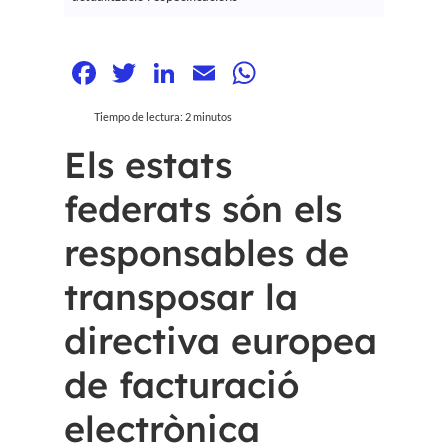
Facebook
Twitter
LinkedIn
Email
WhatsApp
Tiempo de lectura:
2
minutos
Els estats
federats són els
responsables de
transposar la
directiva europea
de facturació
electrònica