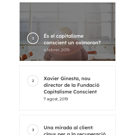
És el capitalisme
conscient un oxímoron?
Inici
4 febrer, 2019
Voxel
Xavier Ginesta, nou
CA
director de la Fundació
Capitalisme Conscient
FR
7 agost, 2019
ES
EN
Una mirada al client:
claus per a la recuperació