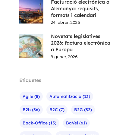
Facturació electrònica a
Alemanya: requisits,
formats i calendari
24 febrer, 2026
Novetats legislatives
2026: factura electrònica
a Europa
9 gener, 2026
Etiquetes
Agile
(8)
Automatització
(13)
B2b
(36)
B2C
(7)
B2G
(32)
Back-Office
(15)
BaVel
(61)