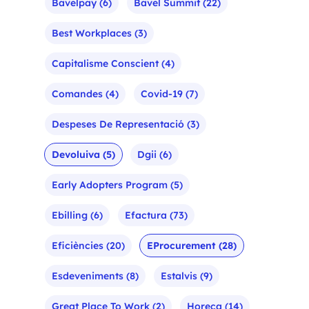
Bavelpay
(6)
Bavel Summit
(22)
Best Workplaces
(3)
Capitalisme Conscient
(4)
Comandes
(4)
Covid-19
(7)
Despeses De Representació
(3)
Devoluiva
(5)
Dgii
(6)
Early Adopters Program
(5)
Ebilling
(6)
Efactura
(73)
Eficiències
(20)
EProcurement
(28)
Esdeveniments
(8)
Estalvis
(9)
Great Place To Work
(2)
Horeca
(14)