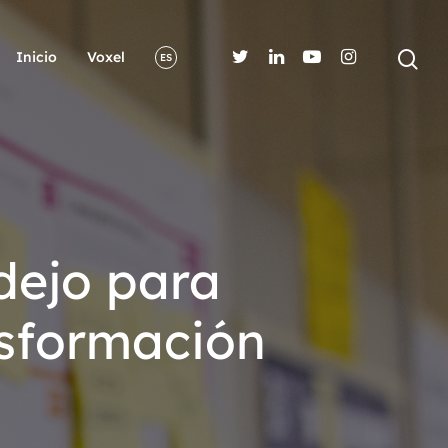
Inicio
Voxel
ES
dejo para
nsformación