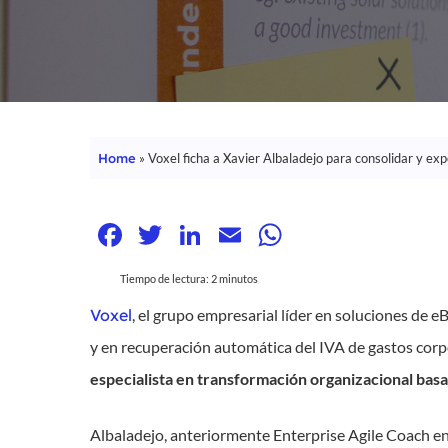
Home
»
Voxel ficha a Xavier Albaladejo para consolidar y ex
Facebook
Twitter
LinkedIn
Email
WhatsApp
Tiempo de lectura:
2
minutos
Voxel
, el grupo empresarial líder en soluciones de e
y en recuperación automática del IVA de gastos corp
Hit enter to search or ESC to close
especialista en transformación organizacional basa
Albaladejo, anteriormente Enterprise Agile Coach e