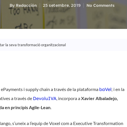
By
Redacción
25 setembre, 2019
No Comments
rtar la seva transformació organitzacional
ng, ePayments i supply chain a través de la plataforma
baVel
; i en la
tives a través de
DevoluIVA
, incorpora a
Xavier Albaladejo,
da en principis Agile-Lean
.
ango, s’uneix a l’equip de Voxel com a Executive Transformation