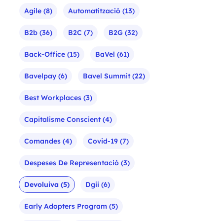
Agile
(8)
Automatització
(13)
B2b
(36)
B2C
(7)
B2G
(32)
Back-Office
(15)
BaVel
(61)
Bavelpay
(6)
Bavel Summit
(22)
Best Workplaces
(3)
Capitalisme Conscient
(4)
Comandes
(4)
Covid-19
(7)
Despeses De Representació
(3)
Devoluiva
(5)
Dgii
(6)
Early Adopters Program
(5)