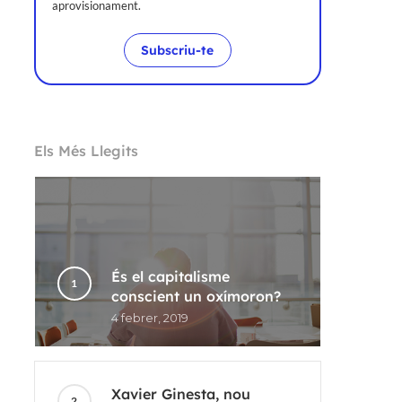
aprovisionament.
Subscriu-te
Els Més Llegits
És el capitalisme
conscient un oxímoron?
4 febrer, 2019
Xavier Ginesta, nou