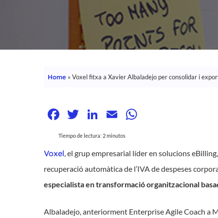
Home
»
Voxel fitxa a Xavier Albaladejo per consolidar i expo
Facebook
Twitter
LinkedIn
Email
WhatsApp
Tiempo de lectura:
2
minutos
Voxel
, el grup empresarial líder en solucions eBilli
recuperació automàtica de l’IVA de despeses corpora
Hit enter to search or ESC to close
especialista en transformació organitzacional basa
Albaladejo, anteriorment Enterprise Agile Coach a M