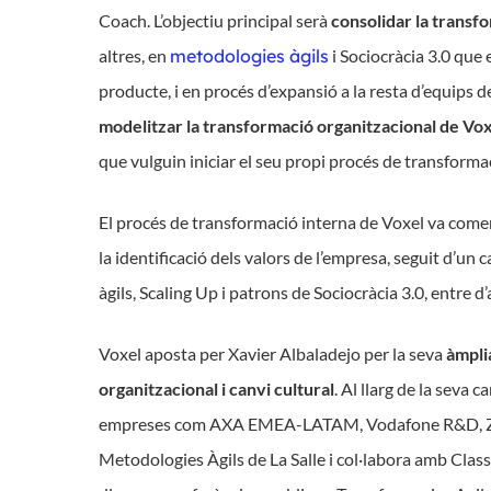
Coach. L’objectiu principal serà
consolidar la transf
altres, en
metodologies àgils
i Sociocràcia 3.0 que
producte, i en procés d’expansió a la resta d’equips d
modelitzar la transformació organitzacional de Vox
que vulguin iniciar el seu propi procés de transforma
El procés de transformació interna de Voxel va come
la identificació dels valors de l’empresa, seguit d’u
àgils, Scaling Up i patrons de Sociocràcia 3.0, entre d’
Voxel aposta per Xavier Albaladejo per la seva
àmpli
organitzacional i canvi cultural
. Al llarg de la seva 
empreses com AXA EMEA-LATAM, Vodafone R&D, Zuric
Metodologies Àgils de La Salle i col·labora amb Class