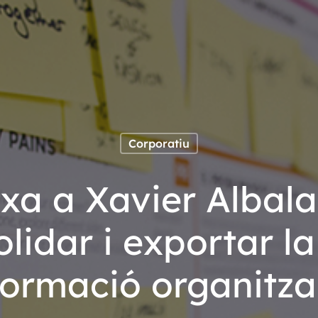
Corporatiu
txa a Xavier Albal
lidar i exportar l
formació organitza