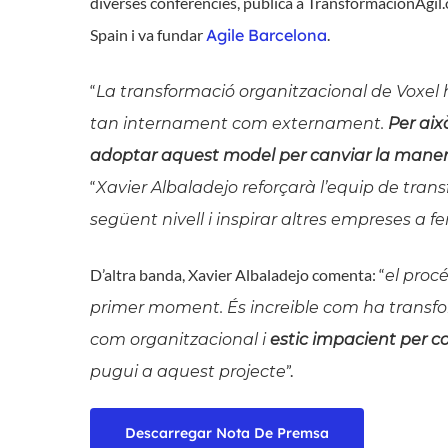
diverses conferències, publica a TransformacionAgil.o
Spain i va fundar
Agile Barcelona
.
“
La transformació organitzacional de Voxel
tan internament com externament.
Per aix
adoptar aquest model per canviar la manera
“
Xavier Albaladejo reforçarà l’equip de trans
següent nivell i inspirar altres empreses a fe
D’altra banda, Xavier Albaladejo comenta: “
el proc
primer moment. És increible com ha transfor
com organitzacional i
estic impacient per c
”.
pugui a aquest projecte
Descarregar Nota De Premsa