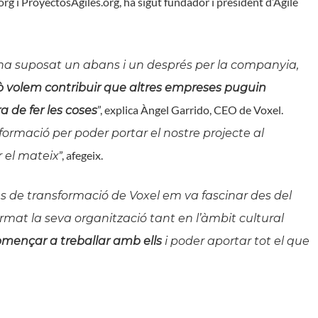
rg i ProyectosAgiles.org, ha sigut fundador i president d’Agile
 ha suposat un abans i un després per la companyia,
ò volem contribuir que altres empreses puguin
”, explica Àngel Garrido, CEO de Voxel.
 de fer les coses
formació per poder portar el nostre projecte al
”, afegeix.
r el mateix
és de transformació de Voxel em va fascinar des del
mat la seva organització tant en l’àmbit cultural
omençar a treballar amb ells
i poder aportar tot el que