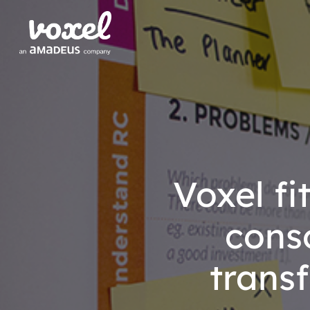
Voxel fi
conso
trans