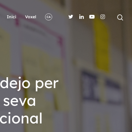
Inici
Voxel
CA
adejo per
a seva
cional