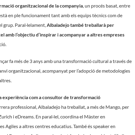
ormació organitzacional de la companyia
, un procés basat, entre
 està en ple funcionament tant amb els equips tècnics com de
el grup. Paral·lelament,
Albaladejo també treballarà per
el amb l’objectiu d’inspirar i acompanyar a altres empreses
ció.
nçar fa més de 3 anys amb una transformació cultural a través de
n canvi organitzacional, acompanyat per l’adopció de metodologies
altres.
a experiència com a consultor de transformació
carrera professional, Albaladejo ha treballat, a més de Mango, per
h i eDreams. En paral·lel, coordina el Màster en
es Agiles a altres centres educatius. També és speaker en