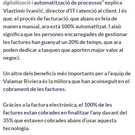
digitalització i
automatització de processos”
explica
Vlastimir Ivančić, director d’IT i atenció al client. I és
que, el procés de facturació, que abans es feia de
manera manual, ara està 100% automatitzat. I això
significa que les persones encarregades de gestionar
les factures
han guanyat un 20% de temps
, que ara
poden dedicar a tasques que aporten major valor al
negoci.
Inici
Un altre dels beneficis més importants per a l’equip de
Valamar Riviera és la millora que han aconseguit en
el
Blog
cobrament de les factures
.
Voxel
Gràcies a la factura electrònica,
el 100% de les
factures estan cobrades en finalitzar l’any
davant del
Accés Clien
35% que estaven cobrades abans d’usar aquesta
tecnologia.