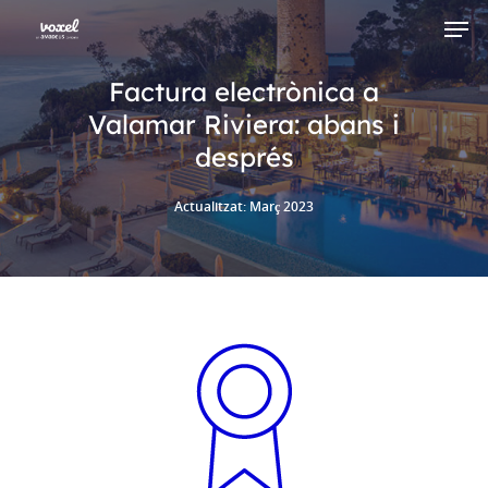
Factura electrònica a
Valamar Riviera: abans i
Hit enter to search or ESC to close
després
Actualitzat: Març 2023