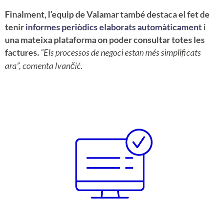
CA
Finalment, l’equip de Valamar també destaca el fet de
FR
tenir
informes periòdics elaborats automàticament
i
una mateixa plataforma on poder consultar totes les
ES
factures.
“Els processos de negoci estan més simplificats
ara”, comenta Ivančić.
EN