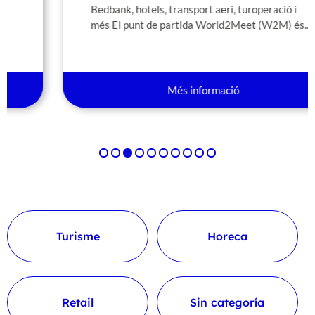
Bedbank, hotels, transport aeri, turoperació i
més El punt de partida World2Meet (W2M) és...
Més informació
Turisme
Horeca
Retail
Sin categoría