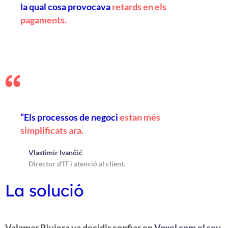
la qual cosa provocava
retards en els
pagaments.
“Els processos de negoci
estan més
simplificats ara.
Vlastimir Ivančić
Director d’IT i atenció al client.
La solució
Valamar Riviera va decidir confiar en
Voxel com el seu