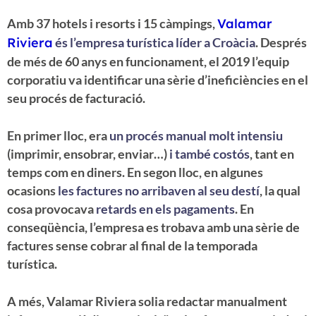
Amb 37 hotels i resorts i 15 càmpings,
Valamar
Riviera
és l’empresa turística líder a Croàcia
. Després
de més de 60 anys en funcionament, el 2019 l’equip
corporatiu va identificar una sèrie d’ineficiències en el
seu procés de facturació.
En primer lloc, era
un procés manual molt intensiu
(imprimir, ensobrar, enviar…)
i també costós
, tant en
temps com en diners. En segon lloc, en algunes
ocasions
les factures no arribaven al seu destí
, la qual
cosa provocava
retards en els pagaments
. En
conseqüència, l’empresa es trobava amb una sèrie de
factures sense cobrar al final de la temporada
turística.
A més, Valamar Riviera solia redactar manualment