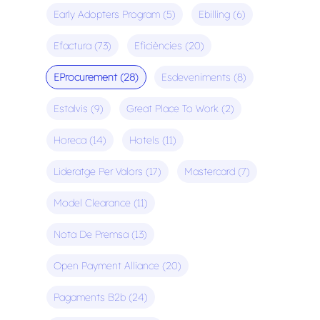
Early Adopters Program
(5)
Ebilling
(6)
Efactura
(73)
Eficiències
(20)
EProcurement
(28)
Esdeveniments
(8)
Estalvis
(9)
Great Place To Work
(2)
Horeca
(14)
Hotels
(11)
Lideratge Per Valors
(17)
Mastercard
(7)
Model Clearance
(11)
Nota De Premsa
(13)
Open Payment Alliance
(20)
Pagaments B2b
(24)