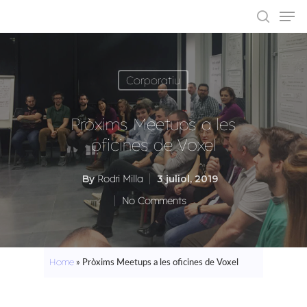
Corporatiu
Hit enter to search or ESC to close
Pròxims Meetups a les
oficines de Voxel
By
Rodri Milla
3 juliol, 2019
No Comments
Home
»
Pròxims Meetups a les oficines de Voxel