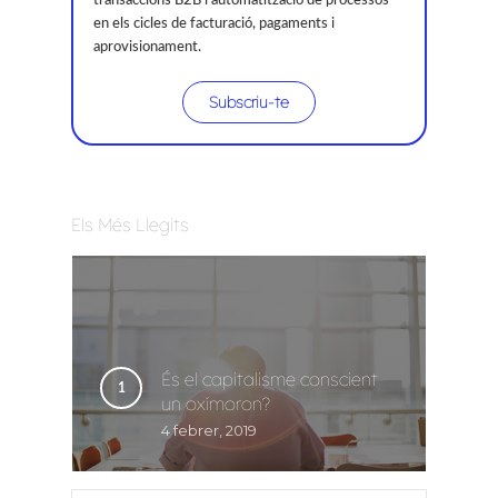
transaccions B2B i automatització de processos
en els cicles de facturació, pagaments i
aprovisionament.
Subscriu-te
Els Més Llegits
És el capitalisme conscient
un oxímoron?
4 febrer, 2019