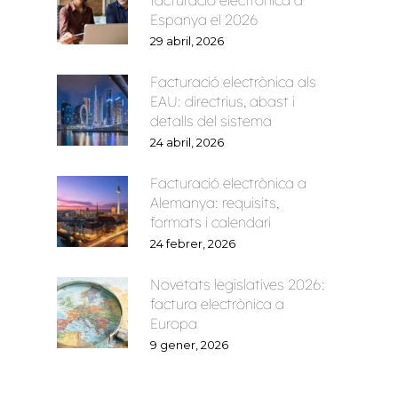
Espanya el 2026
29 abril, 2026
Facturació electrònica als
EAU: directrius, abast i
detalls del sistema
24 abril, 2026
Facturació electrònica a
Alemanya: requisits,
formats i calendari
24 febrer, 2026
Novetats legislatives 2026:
factura electrònica a
Europa
9 gener, 2026