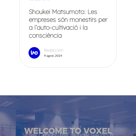
Shoukei Matsumoto: Les
empreses són monestirs per
a l’auto-cultivació i la
consciència
Redacción
9 agost, 2024
Previous Post
Voxel Group: This is how we do it