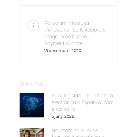
Palladium i Hostusa
s’uneixen a l’Early Adopters
Program de l’Open
Payment Alliance
15 desembre, 2020
Inici
Voxel
Últims Posts
CA
Marc legislatiu de la factura
FR
electrònica a Espanya: com
encaixa tot
ES
5 juny, 2026
EN
Novetats en la llei de
facturació electrònica a