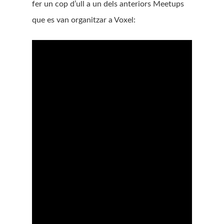
fer un cop d’ull a un dels anteriors Meetups
que es van organitzar a Voxel: