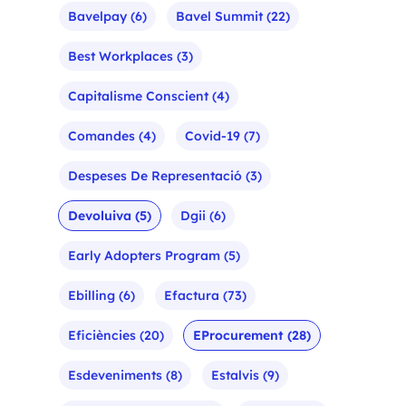
Bavelpay
(6)
Bavel Summit
(22)
Best Workplaces
(3)
Capitalisme Conscient
(4)
Comandes
(4)
Covid-19
(7)
Despeses De Representació
(3)
Devoluiva
(5)
Dgii
(6)
Early Adopters Program
(5)
Ebilling
(6)
Efactura
(73)
Eficiències
(20)
EProcurement
(28)
Esdeveniments
(8)
Estalvis
(9)