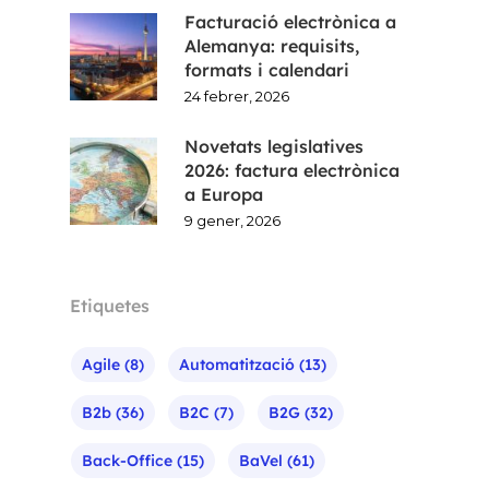
Facturació electrònica a
Alemanya: requisits,
formats i calendari
24 febrer, 2026
Novetats legislatives
2026: factura electrònica
a Europa
9 gener, 2026
Etiquetes
Agile
(8)
Automatització
(13)
B2b
(36)
B2C
(7)
B2G
(32)
Back-Office
(15)
BaVel
(61)