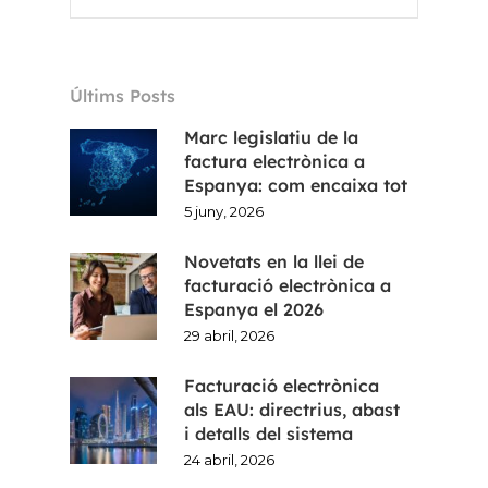
Últims Posts
Inici
Marc legislatiu de la
Voxel
factura electrònica a
Espanya: com encaixa tot
CA
5 juny, 2026
Novetats en la llei de
FR
facturació electrònica a
Espanya el 2026
ES
29 abril, 2026
EN
Facturació electrònica
als EAU: directrius, abast
i detalls del sistema
24 abril, 2026