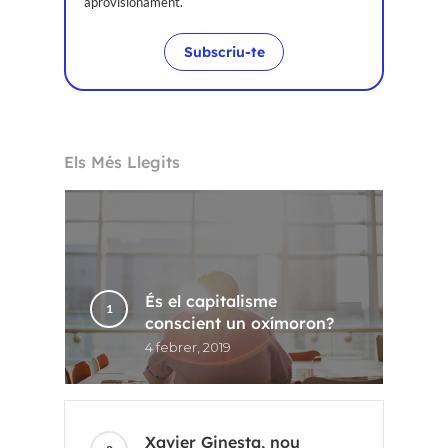
aprovisionament.
Subscriu-te
Els Més Llegits
És el capitalisme
conscient un oxímoron?
4 febrer, 2019
Xavier Ginesta, nou