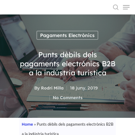
Pagaments Electrònics
Hit enter to search or ESC to close
Punts dèbils dels
pagaments electrònics B2B
a la indústria turística
By
Rodri Milla
18 juny, 2019
No Comments
Home
»
Punts dèbils dels pagaments electrònics B2B
a la indústria turística