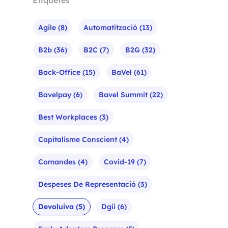
Agile
(8)
Automatització
(13)
B2b
(36)
B2C
(7)
B2G
(32)
Back-Office
(15)
BaVel
(61)
Bavelpay
(6)
Bavel Summit
(22)
Best Workplaces
(3)
Capitalisme Conscient
(4)
Comandes
(4)
Covid-19
(7)
Despeses De Representació
(3)
Devoluiva
(5)
Dgii
(6)