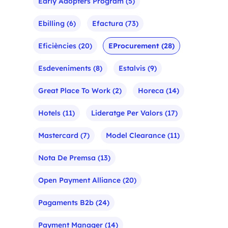
Early Adopters Program
(5)
Ebilling
(6)
Efactura
(73)
Eficiències
(20)
EProcurement
(28)
Esdeveniments
(8)
Estalvis
(9)
Great Place To Work
(2)
Horeca
(14)
Hotels
(11)
Lideratge Per Valors
(17)
Mastercard
(7)
Model Clearance
(11)
Nota De Premsa
(13)
Open Payment Alliance
(20)
Pagaments B2b
(24)
Payment Manager
(14)