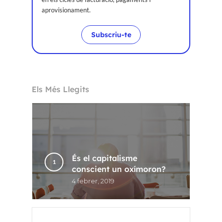
Voxel
aprovisionament.
CA
Subscriu-te
FR
ES
Els Més Llegits
EN
És el capitalisme
conscient un oxímoron?
4 febrer, 2019