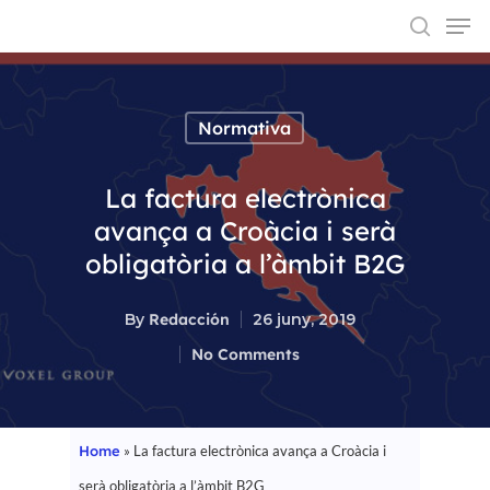
Normativa
Hit enter to search or ESC to close
La factura electrònica
avança a Croàcia i serà
obligatòria a l’àmbit B2G
By
Redacción
26 juny, 2019
No Comments
Home
»
La factura electrònica avança a Croàcia i
serà obligatòria a l’àmbit B2G