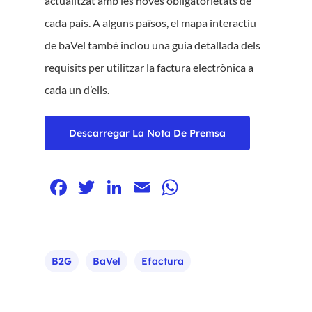
actualitzat amb les noves obligatorietats de
cada país. A alguns països, el mapa interactiu
de baVel també inclou una guia detallada dels
requisits per utilitzar la factura electrònica a
cada un d’ells.
Descarregar La Nota De Premsa
Facebook
Twitter
LinkedIn
Email
WhatsApp
B2G
BaVel
Efactura