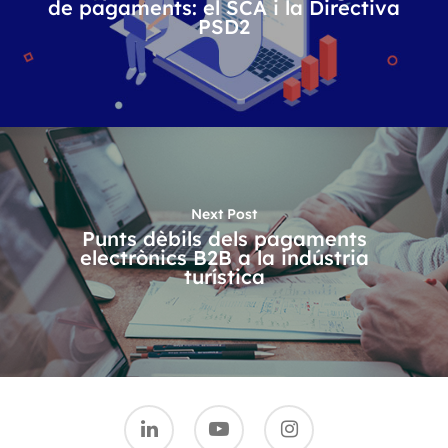
de pagaments: el SCA i la Directiva
PSD2
Next Post
Punts dèbils dels pagaments
electrònics B2B a la indústria
turística