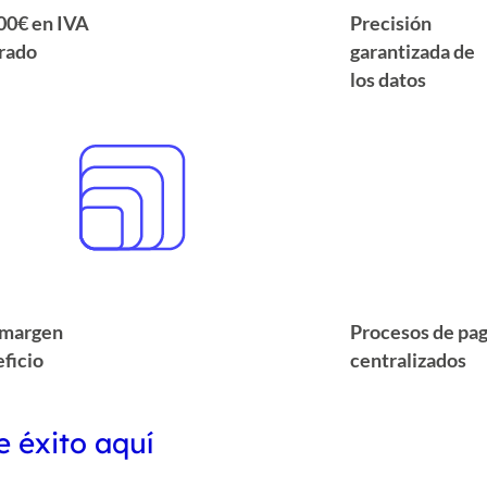
00€ en IVA
Precisión
rado
garantizada de
los datos
margen
Procesos de pa
ficio
centralizados
e éxito aquí