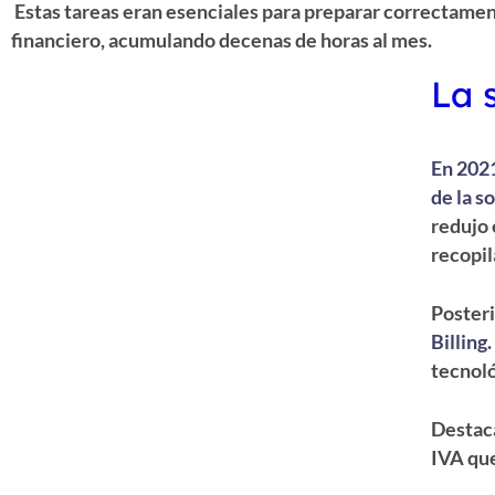
Estas tareas eran esenciales para preparar correctamen
financiero, acumulando decenas de horas al mes.
La 
En 2021
de la s
redujo 
recopil
Poster
Billing.
tecnoló
Destaca
IVA que