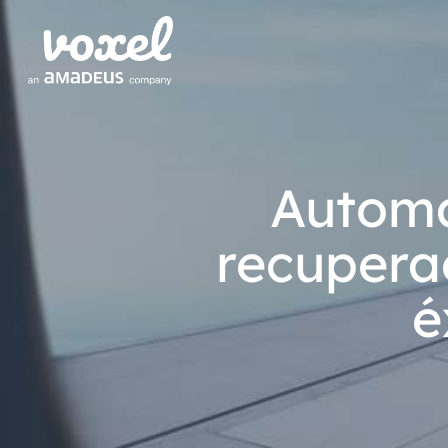
Automa
recuperac
é