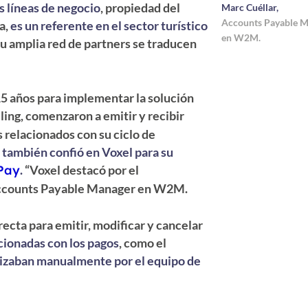
 líneas de negocio
, propiedad del
Marc Cuéllar,
Accounts Payable 
a,
es un referente en el sector turístico
en W2M.
su amplia red de partners se traducen
5 años para implementar la solución
lling, comenzaron a emitir y recibir
 relacionados con su ciclo de
 también confió en Voxel para su
Pay
.
“Voxel destacó por el
 Accounts Payable Manager en W2M.
ecta para emitir, modificar y cancelar
cionadas con los pagos
, como el
lizaban manualmente por el equipo de