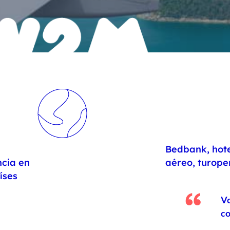
Bedbank, hote
cia en
aéreo, turope
íses
Vo
co