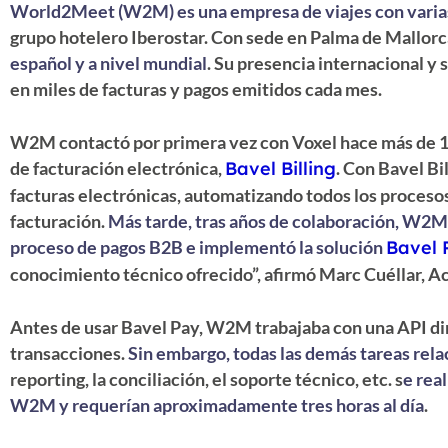
World2Meet (W2M) es una empresa de viajes con varias
grupo hotelero Iberostar. Con sede en Palma de Mallorc
español y a nivel mundial
. Su presencia internacional y 
en miles de facturas y pagos emitidos cada mes.
W2M contactó por primera vez con Voxel hace más de 1
de facturación electrónica,
Bavel Billing
. Con Bavel Bi
facturas electrónicas, automatizando todos los procesos
facturación.
Más tarde, tras años de colaboración, W2M
proceso de pagos B2B e implementó la solución
Bavel 
conocimiento técnico ofrecido”, afirmó Marc Cuéllar,
Antes de usar Bavel Pay, W2M trabajaba con una API dir
transacciones.
Sin embargo, todas las demás tareas rela
reporting, la conciliación, el soporte técnico, etc. s
e rea
W2M y requerían aproximadamente tres horas al día
.