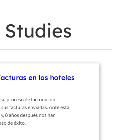
icio
Blog
Voxel
Acceso Clientes
ES
 Studies
facturas en los hoteles
 su proceso de facturación
 sus facturas enviadas. Ante esta
o y, 8 años después nos han
aso de éxito.