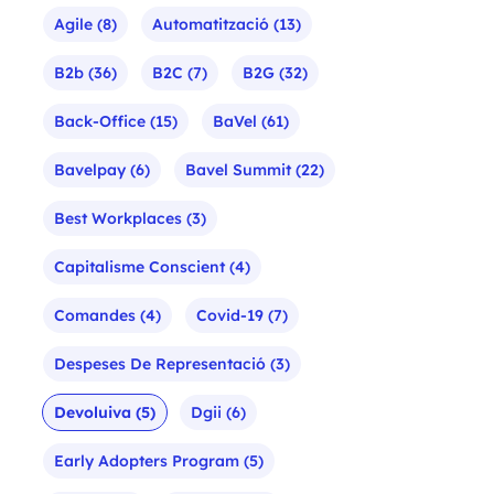
Agile
(8)
Automatització
(13)
B2b
(36)
B2C
(7)
B2G
(32)
Back-Office
(15)
BaVel
(61)
Bavelpay
(6)
Bavel Summit
(22)
Best Workplaces
(3)
Capitalisme Conscient
(4)
Comandes
(4)
Covid-19
(7)
Despeses De Representació
(3)
Devoluiva
(5)
Dgii
(6)
Early Adopters Program
(5)