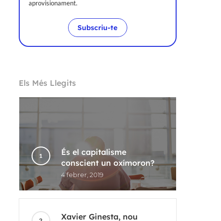
aprovisionament.
Subscriu-te
Els Més Llegits
És el capitalisme
conscient un oxímoron?
4 febrer, 2019
Xavier Ginesta, nou