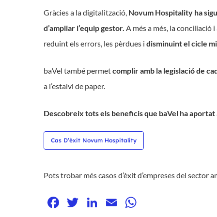
Gràcies a la digitalització,
Novum Hospitality ha sigu
d’ampliar l’equip gestor.
A més a més, la conciliació 
reduint els errors, les pèrdues i
disminuint el cicle 
baVel també permet
complir amb la legislació de ca
a l’estalvi de paper.
Descobreix tots els beneficis que baVel ha aportat 
Cas D’èxit Novum Hospitality
Pots trobar més casos d’èxit d’empreses del sector 
Facebook
Twitter
LinkedIn
Email
WhatsApp