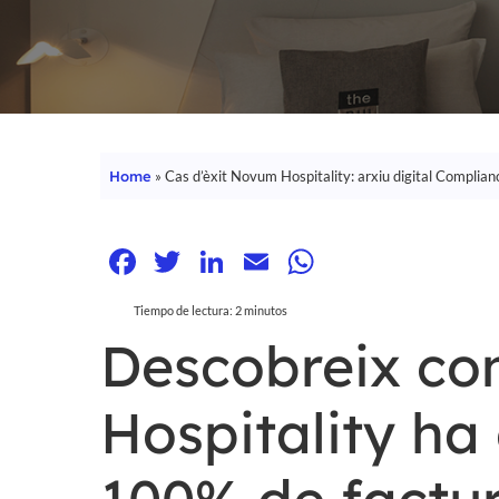
Home
»
Cas d’èxit Novum Hospitality: arxiu digital Complia
Facebook
Twitter
LinkedIn
Email
WhatsApp
Tiempo de lectura:
2
minutos
Descobreix c
Hospitality ha 
Hit enter to search or ESC to close