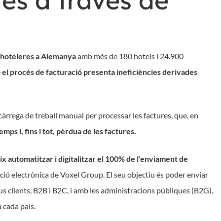
es a través de
 hoteleres a Alemanya
amb més de 180 hotels i 24.900
e
el procés de facturació presenta ineficiències derivades
càrrega de treball manual per processar les factures, que, en
emps i, fins i tot, pèrdua de les factures.
 automatitzar i digitalitzar el 100% de l’enviament de
ció electrònica de Voxel Group. El seu objectiu és poder enviar
us clients, B2B i B2C, i amb les administracions públiques (B2G),
a cada país.