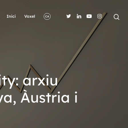
Inici
Voxel
CA
ty: arxiu
, Àustria i