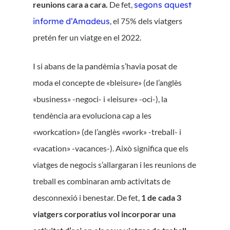
reunions cara a cara.
De fet,
segons aquest
informe d’Amadeus
, el 75% dels viatgers
pretén fer un viatge en el 2022.
I si abans de la pandèmia s’havia posat de
moda el concepte de «bleisure» (de l’anglès
«business» -negoci- i «leisure» -oci-), la
tendència ara evoluciona cap a les
«workcation» (de l’anglès «work» -treball- i
«vacation» -vacances-). Això significa que els
viatges de negocis s’allargaran i les reunions de
treball es combinaran amb activitats de
desconnexió i benestar. De fet,
1 de cada 3
viatgers corporatius vol incorporar una