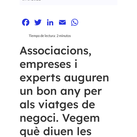
Facebook
Twitter
LinkedIn
Email
WhatsApp
Tiempo de lectura:
2
minutos
Associacions,
empreses i
experts auguren
un bon any per
als viatges de
negoci. Vegem
què diuen les