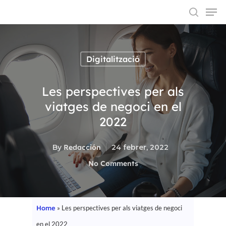
Digitalització
Hit enter to search or ESC to close
Les perspectives per als
viatges de negoci en el
2022
By
Redacción
24 febrer, 2022
No Comments
Home
»
Les perspectives per als viatges de negoci
en el 2022