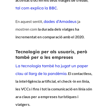
activitat d’oci en els seus viatges de treball
,
tal com explica la BBC
.
En aquest sentit,
dades d’Amadeus
ja
mostren com
la durada dels viatges ha
incrementat en comparació amb el 2020.
Tecnologia per als usuaris, però
també per a les empreses
La tecnologia també ha jugat un paper
clau al llarg de la pandèmia
.
El contactless,
la intel·ligència artificial, el check-in en línia,
les VCCs i fins i tot la comunicació en línia són
ara claus per a empreses turístiques i
viatgers.