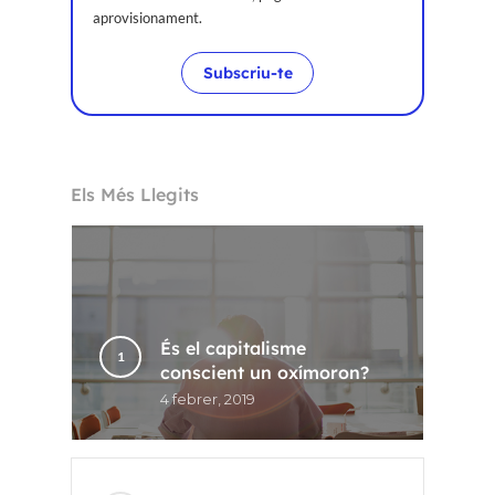
aprovisionament.
Subscriu-te
Els Més Llegits
És el capitalisme
conscient un oxímoron?
4 febrer, 2019