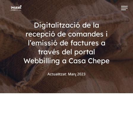
Digitalització de la
recepció de comandes i
Hit enter to search or ESC to close
l’emissió de factures a
través del portal
Webbilling a Casa Chepe
Actualitzat: Març 2023