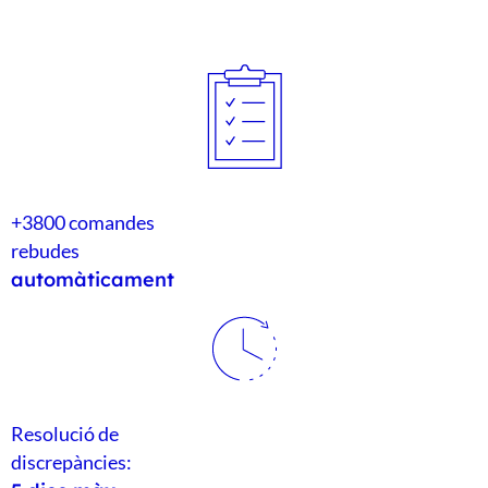
Inici
Blog
Voxel
Accés Clien
+3800 comandes
CA
rebudes
automàticament
FR
ES
EN
Resolució de
discrepàncies: