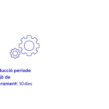
ucció període
jà de
brament:
10 dies