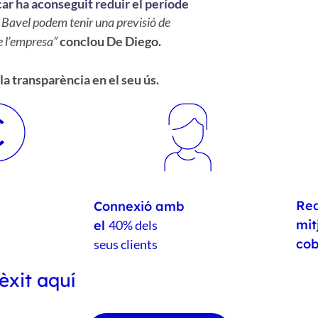
ar ha aconseguit reduir el període
 Bavel podem tenir una previsió de
e l’empresa”
conclou De Diego.
la transparència en el seu ús.
Red
Connexió amb
mit
el
40% dels
co
seus clients
èxit aquí