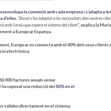
esenvolupa la connexió amb cada empresa i s’adapta a les
a d’elles.
“Bavel s’ha adaptat a les necessitats dels nostres clie
d amb l’arxiu que espera el sistema del client”
, explica la Mar
ment a Europcar Espanya.
ent, Europcar es connecta amb el 40% dels seus clients a
ció electrònica.
60.000 factures anuals sense
l ha suposat una reducció del
80% en el
 es validen directament en el sistema