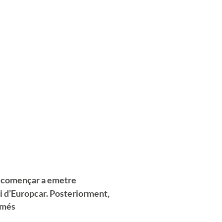
r començar a emetre
i d’Europcar. Posteriorment,
s més