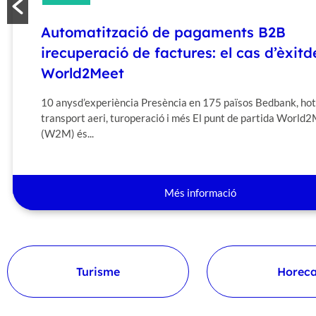
Automatització de la recepció i concili
factures de Canarian Hospitality amb
Suitech i Voxel
Canarian Hospitality va treballar tots els processos de la s
cadena de proveïment manualment en el seu primer any d'obe
Més informació
Turisme
Horec