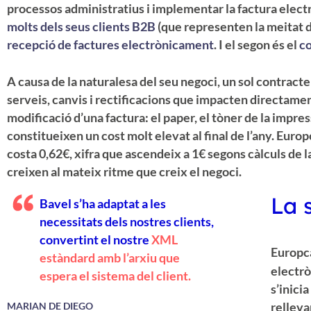
processos administratius i implementar la factura electr
molts dels seus clients B2B
(que representen la meitat d
recepció de factures electrònicament
. I el segon és el
co
A causa de la naturalesa del seu negoci, un sol contract
serveis, canvis i rectificacions que impacten directament
modificació d’una factura: el paper, el tòner de la impres
constitueixen un cost molt elevat al final de l’any. Euro
costa 0,62€, xifra que ascendeix a 1€ segons càlculs de l
creixen al mateix ritme que creix el negoci.
La 
Bavel s’ha adaptat a les
necessitats dels nostres clients,
convertint el nostre
XML
Europca
estàndard amb l’arxiu que
electrò
espera el sistema del client.
s’inici
relleva
MARIAN DE DIEGO