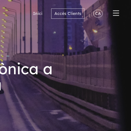
Inici
Accés Clients
CA
rònica a
a