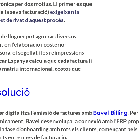
ònica per dos motius. El primer és que
e la seva facturació)
exigeixen la
st derivat d’aquest procés
.
e de lloguer pot agrupar diversos
 en l’elaboració i posterior
sora, el segellat i les reimpressions
pcar Espanya calcula que cada factura li
a matriu internacional, costos que
solució
r digitalitza l’emissió de factures amb
Bavel Billing
. Pe
nicament, Bavel desenvolupa la connexió amb l’ERP prop
a la fase d’onboarding amb tots els clients, començant pel
nts en termes de facturació.