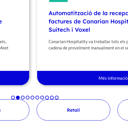
ació de
Digitalització de l’emissió d
hotels Mitsis
Mitsis Hotels gestiona tota la feina deriva
facturació manualment i no té traçabilitat de
eva
rtura....
Més informació
a
Retail