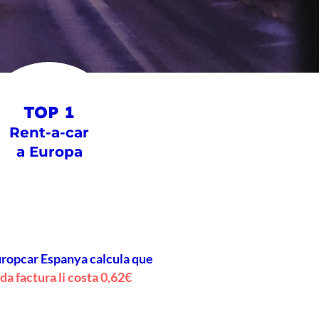
TOP 1
Rent-a-car
a Europa
ropcar Espanya calcula que
da factura li costa 0,62€