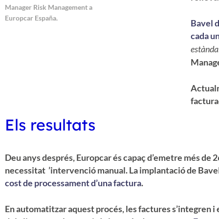
Manager Risk Management a
Europcar España.
Bavel d
cada un
estàndar
Manage
Actualm
factura
Els resultats
Deu anys després, Europcar és capaç d’emetre més de 2
necessitat ’intervenció manual. La implantació de Bave
cost de processament d’una factura
.
En automatitzar aquest procés, les factures s’integren i