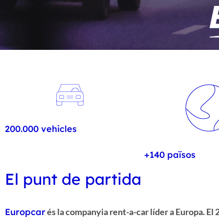
Hit enter to search or ESC to close
200.000 vehicles
+140 països
El punt de partida
Europcar
és la companyia rent-a-car líder a Europa. El 