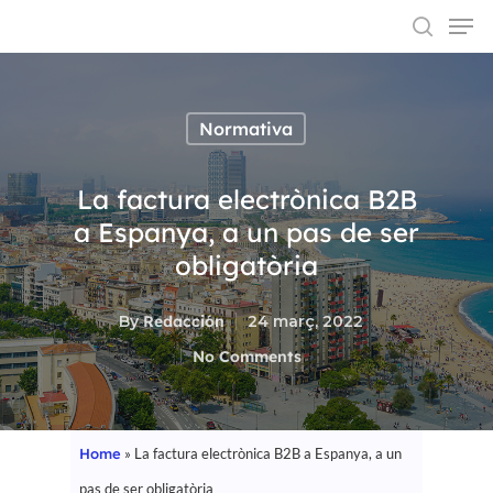
Normativa
Hit enter to search or ESC to close
La factura electrònica B2B
a Espanya, a un pas de ser
obligatòria
By
Redacción
24 març, 2022
No Comments
Home
»
La factura electrònica B2B a Espanya, a un
pas de ser obligatòria