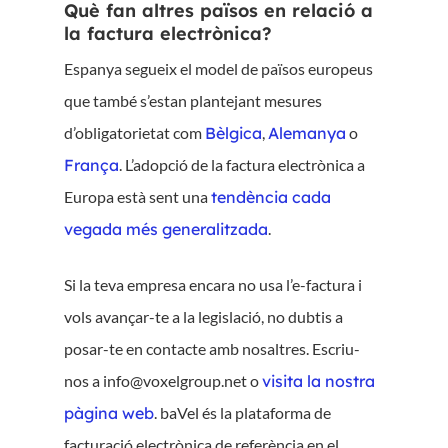
Què fan altres països en relació a
la factura electrònica?
Espanya segueix el model de països europeus
que també s’estan plantejant mesures
d’obligatorietat com
Bèlgica
,
Alemanya
o
França
. L’adopció de la factura electrònica a
Europa està sent una
tendència cada
vegada més generalitzada
.
Si la teva empresa encara no usa l’e-factura i
vols avançar-te a la legislació, no dubtis a
posar-te en contacte amb nosaltres. Escriu-
nos a info@voxelgroup.net o
visita la nostra
pàgina web
. baVel és la plataforma de
facturació electrònica de referència en el