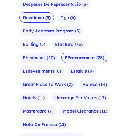
Despeses De Representació
(3)
Devoluiva
(5)
Dgii
(6)
Early Adopters Program
(5)
Ebilling
(6)
Efactura
(73)
Eficiències
(20)
EProcurement
(28)
Esdeveniments
(8)
Estalvis
(9)
Great Place To Work
(2)
Horeca
(14)
Hotels
(11)
Lideratge Per Valors
(17)
Mastercard
(7)
Model Clearance
(11)
Nota De Premsa
(13)