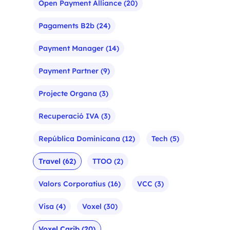
Open Payment Alliance
(20)
Pagaments B2b
(24)
Payment Manager
(14)
Payment Partner
(9)
Projecte Organa
(3)
Recuperació IVA
(3)
República Dominicana
(12)
Tech
(5)
Travel
(62)
TTOO
(2)
Valors Corporatius
(16)
VCC
(3)
Visa
(4)
Voxel
(30)
Voxel Carib
(20)