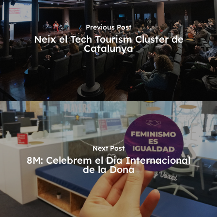
Previous Post
Neix el Tech Tourism Cluster de
Catalunya
Next Post
8M: Celebrem el Dia Internacional
de la Dona