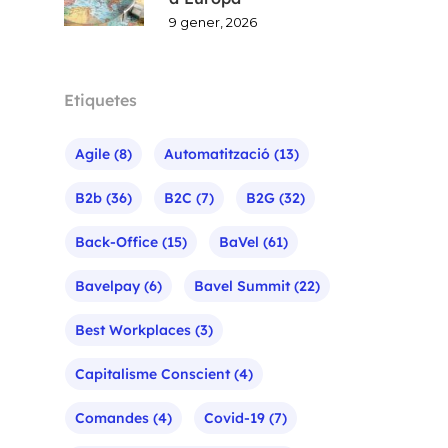
9 gener, 2026
Etiquetes
Agile
(8)
Automatització
(13)
B2b
(36)
B2C
(7)
B2G
(32)
Back-Office
(15)
BaVel
(61)
Bavelpay
(6)
Bavel Summit
(22)
Best Workplaces
(3)
Capitalisme Conscient
(4)
Comandes
(4)
Covid-19
(7)