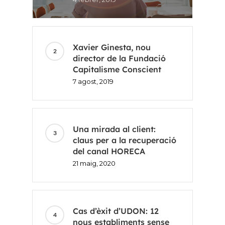
Xavier Ginesta, nou
director de la Fundació
Capitalisme Conscient
7 agost, 2019
Inici
Una mirada al client:
Voxel
claus per a la recuperació
del canal HORECA
CA
21 maig, 2020
FR
Cas d’èxit d’UDON: 12
ES
nous establiments sense