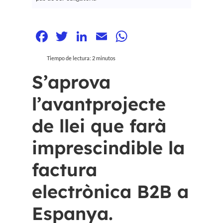
Facebook
Twitter
LinkedIn
Email
WhatsApp
Tiempo de lectura:
2
minutos
S’aprova
l’avantprojecte
de llei que farà
imprescindible la
factura
electrònica B2B a
Espanya.