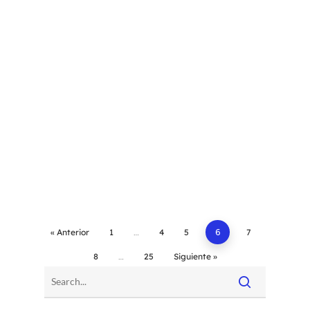
« Anterior
1
…
4
5
6
7
8
…
25
Siguiente »