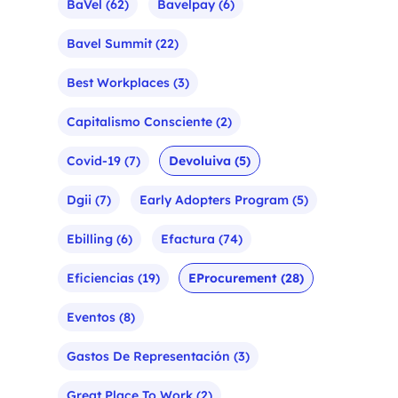
BaVel
(62)
Bavelpay
(6)
Bavel Summit
(22)
Best Workplaces
(3)
Capitalismo Consciente
(2)
Covid-19
(7)
Devoluiva
(5)
Dgii
(7)
Early Adopters Program
(5)
Ebilling
(6)
Efactura
(74)
Eficiencias
(19)
EProcurement
(28)
Eventos
(8)
Gastos De Representación
(3)
Great Place To Work
(2)