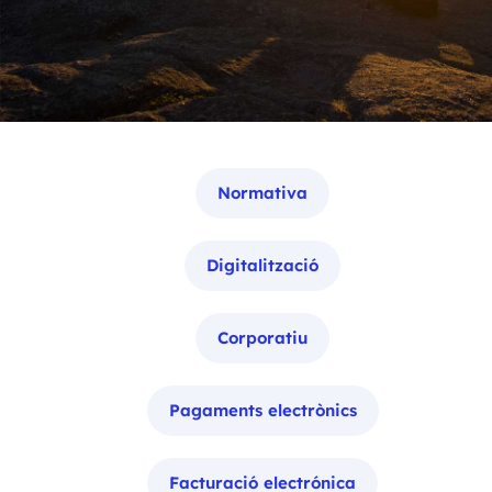
Categories
Normativa
Digitalització
Corporatiu
Pagaments electrònics
Facturació electrónica