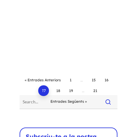
« Entrades Anteriors
1
…
15
16
17
18
19
…
21
Entrades Següents »
Subscriu-te a la nostra