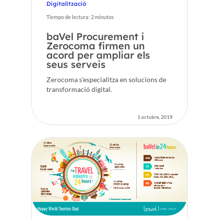
Digitalització
FR
Tiempo de lectura:
2
minutos
baVel Procurement i
ES
Zerocoma firmen un
acord per ampliar els
EN
seus serveis
Zerocoma s'especialitza en solucions de
transformació digital.
1 octubre, 2019